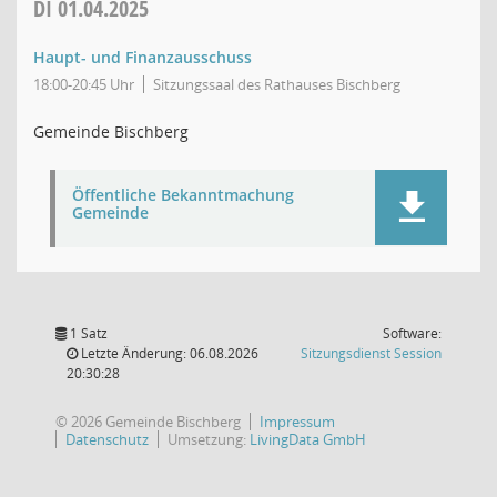
DI
01.04.2025
Haupt- und Finanzausschuss
18:00-20:45 Uhr
Sitzungssaal des Rathauses Bischberg
Gemeinde Bischberg
Öffentliche Bekanntmachung
Gemeinde
1 Satz
Software:
(Wird in
Letzte Änderung: 06.08.2026
Sitzungsdienst
Session
20:30:28
© 2026 Gemeinde Bischberg
Impressum
Datenschutz
Umsetzung:
LivingData GmbH