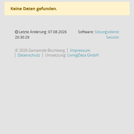
Keine Daten gefunden.
Letzte Änderung: 07.08.2026
Software:
Sitzungsdienst
(Wird in
20:30:29
Session
© 2026 Gemeinde Bischberg
Impressum
Datenschutz
Umsetzung:
LivingData GmbH