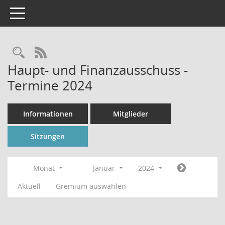
Toggle navigation
Rechercheauswahl
RSS-Feed
Haupt- und Finanzausschuss -
Termine 2024
Informationen
Mitglieder
Sitzungen
Monat
Januar
2024
Aktuell
Gremium auswählen