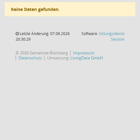
Keine Daten gefunden.
Letzte Änderung: 07.08.2026
Software:
Sitzungsdienst
(Wird in
20:30:29
Session
© 2026 Gemeinde Bischberg
Impressum
Datenschutz
Umsetzung:
LivingData GmbH