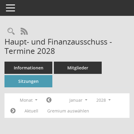
Toggle navigation
Rechercheauswahl
RSS-Feed
Haupt- und Finanzausschuss -
Termine 2028
Informationen
Mitglieder
Sitzungen
Monat
Januar
2028
Aktuell
Gremium auswählen