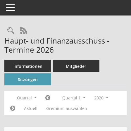
Toggle navigation
Rechercheauswahl
RSS-Feed
Haupt- und Finanzausschuss -
Termine 2026
Informationen
Mitglieder
Sitzungen
Quartal
Quartal 1
2026
Aktuell
Gremium auswählen