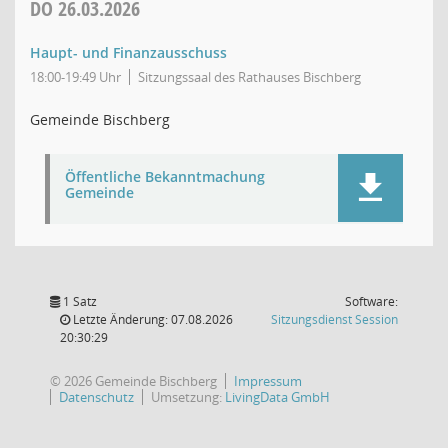
DO
26.03.2026
Haupt- und Finanzausschuss
18:00-19:49 Uhr
Sitzungssaal des Rathauses Bischberg
Gemeinde Bischberg
Öffentliche Bekanntmachung
Gemeinde
1 Satz
Software:
(Wird in
Letzte Änderung: 07.08.2026
Sitzungsdienst
Session
20:30:29
© 2026 Gemeinde Bischberg
Impressum
Datenschutz
Umsetzung:
LivingData GmbH