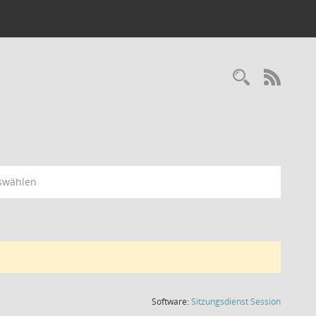
Recherc
RSS-
swählen
(Wird in
Software:
Sitzungsdienst
Session