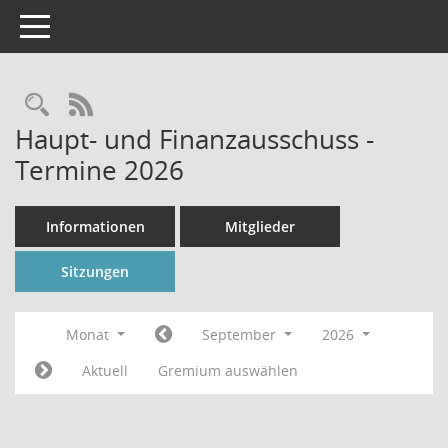
Toggle navigation
Rechercheauswahl
RSS-Feed
Haupt- und Finanzausschuss -
Termine 2026
Informationen
Mitglieder
Sitzungen
Monat
September
2026
Aktuell
Gremium auswählen