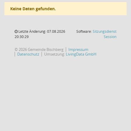
Keine Daten gefunden.
Letzte Änderung: 07.08.2026
Software:
Sitzungsdienst
(Wird in
20:30:29
Session
© 2026 Gemeinde Bischberg
Impressum
Datenschutz
Umsetzung:
LivingData GmbH