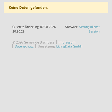
Keine Daten gefunden.
Letzte Änderung: 07.08.2026
Software:
Sitzungsdienst
(Wird in
20:30:29
Session
© 2026 Gemeinde Bischberg
Impressum
Datenschutz
Umsetzung:
LivingData GmbH