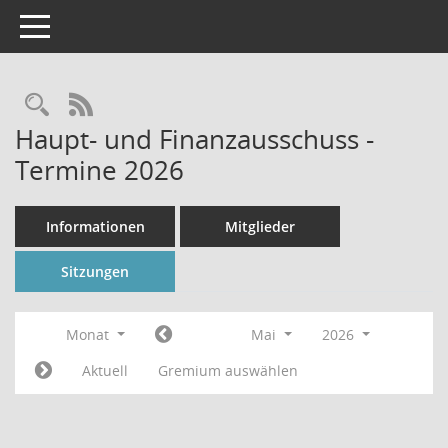
Toggle navigation
Rechercheauswahl
RSS-Feed
Haupt- und Finanzausschuss -
Termine 2026
Informationen
Mitglieder
Sitzungen
Monat
Mai
2026
Aktuell
Gremium auswählen