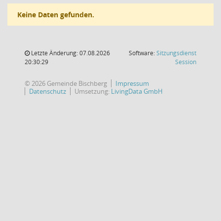
Keine Daten gefunden.
Letzte Änderung: 07.08.2026
Software:
Sitzungsdienst
(Wird in
20:30:29
Session
© 2026 Gemeinde Bischberg
Impressum
Datenschutz
Umsetzung:
LivingData GmbH