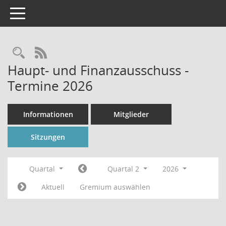
Toggle navigation
Rechercheauswahl
RSS-Feed
Haupt- und Finanzausschuss -
Termine 2026
Informationen
Mitglieder
Sitzungen
Quartal
Quartal 2
2026
Aktuell
Gremium auswählen