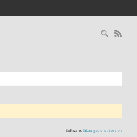
Recherc
RSS-
(Wird in
Software:
Sitzungsdienst
Session