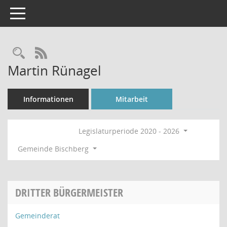
Toggle navigation
Rechercheauswahl
RSS-Feed
Martin Rünagel
Informationen
Mitarbeit
Legislaturperiode 2020 - 2026
Gemeinde Bischberg
DRITTER BÜRGERMEISTER
Gemeinderat