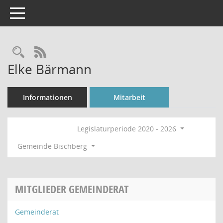
Toggle navigation
Rechercheauswahl
RSS-Feed
Elke Bärmann
Informationen
Mitarbeit
Legislaturperiode 2020 - 2026
Gemeinde Bischberg
MITGLIEDER GEMEINDERAT
Gemeinderat