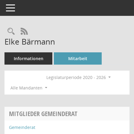
Toggle navigation
Rechercheauswahl
RSS-Feed
Elke Bärmann
Informationen
Mitarbeit
Legislaturperiode 2020 - 2026
Alle Mandanten
MITGLIEDER GEMEINDERAT
Gemeinderat