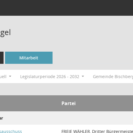
gel
Mitarbeit
uell
Legislaturperiode 2026 - 2032
Gemeinde Bischbe
Partei
er
sausschuss
FREIE WÄHLER, Dritter Bürgermeiste