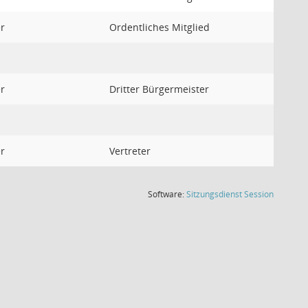
r
Ordentliches Mitglied
r
Dritter Bürgermeister
r
Vertreter
(Wird in
Software:
Sitzungsdienst
Session