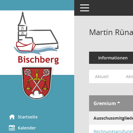
Toggle navigation
Martin Rüna
Informationen
Aktuell
Akt
Gremium
Startseite
Ausschussmitglied
Kalender
Rechnungsprüfung