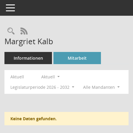
Toggle navigation
Rechercheauswahl
RSS-Feed
Margriet Kalb
Informationen
Mitarbeit
Aktuell
Aktuell
Legislaturperiode 2026 - 2032
Alle Mandanten
Keine Daten gefunden.