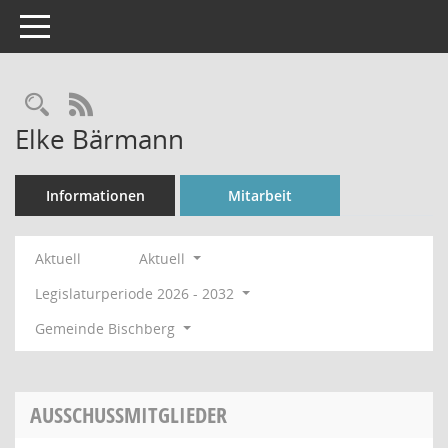
Toggle navigation
Rechercheauswahl
RSS-Feed
Elke Bärmann
Informationen
Mitarbeit
Aktuell
Aktuell
Legislaturperiode 2026 - 2032
Gemeinde Bischberg
AUSSCHUSSMITGLIEDER