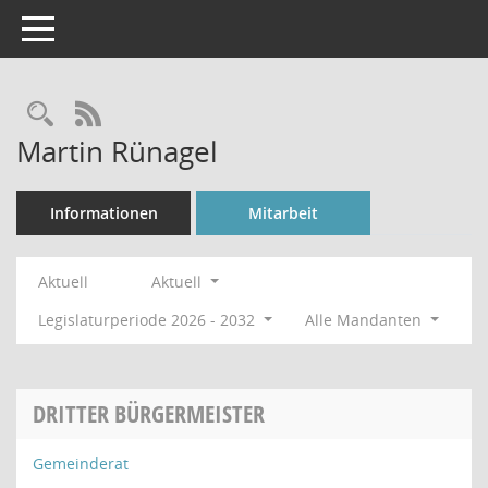
Toggle navigation
Rechercheauswahl
RSS-Feed
Martin Rünagel
Informationen
Mitarbeit
Aktuell
Aktuell
Legislaturperiode 2026 - 2032
Alle Mandanten
DRITTER BÜRGERMEISTER
Gemeinderat