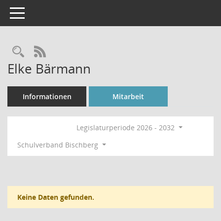
Toggle navigation
Rechercheauswahl
RSS-Feed
Elke Bärmann
Informationen
Mitarbeit
Legislaturperiode 2026 - 2032
Schulverband Bischberg
Keine Daten gefunden.