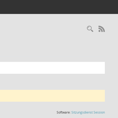
Recherc
RSS-
(Wird in
Software:
Sitzungsdienst
Session