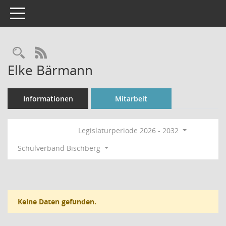
Toggle navigation
Rechercheauswahl
RSS-Feed
Elke Bärmann
Informationen
Mitarbeit
Legislaturperiode 2026 - 2032
Schulverband Bischberg
Keine Daten gefunden.