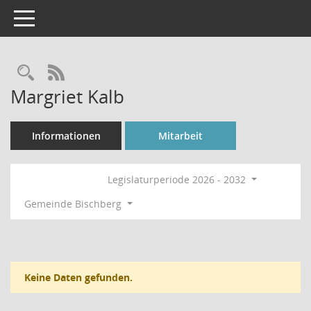
Toggle navigation
Rechercheauswahl
RSS-Feed
Margriet Kalb
Informationen
Mitarbeit
Legislaturperiode 2026 - 2032
Gemeinde Bischberg
Keine Daten gefunden.