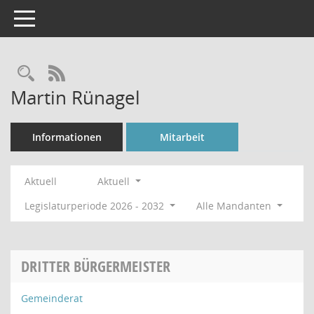
Toggle navigation
Rechercheauswahl
RSS-Feed
Martin Rünagel
Informationen
Mitarbeit
Aktuell
Aktuell
Legislaturperiode 2026 - 2032
Alle Mandanten
DRITTER BÜRGERMEISTER
Gemeinderat