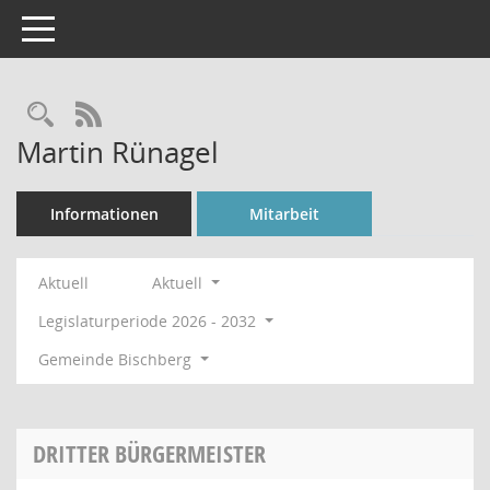
Toggle navigation
Rechercheauswahl
RSS-Feed
Martin Rünagel
Informationen
Mitarbeit
Aktuell
Aktuell
Legislaturperiode 2026 - 2032
Gemeinde Bischberg
DRITTER BÜRGERMEISTER